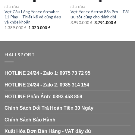
CẦU LÔNG
CẦU LÔNG
Vợt Cầu Lông Yonex Arcsaber
Vợt Yonex Astrox 88s Pro – Tối
11 Play – Thiết kế vô cùng đẹp
ưu tột cùng cho đánh đôi
và khỏe khoắn
3.990.000
₫
3.791.000
₫
1.389.000
₫
1.320.000
₫
HALI SPORT
HOTLINE 24/24 - Zalo 1: 0975 73 72 95
HOTLINE 24/24 - Zalo 2: 0985 314 154
HOTLINE Phản Ánh: 0393 458 859
Chính Sách Đổi Trả Hoàn Tiền 30 Ngày
Chính Sách Bảo Hành
Xuất Hóa Đơn Bán Hàng - VAT đầy đủ