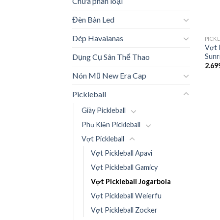
Chưa phân loại
Đèn Bàn Led
Dép Havaianas
PICK
Vợt 
Sunr
Dụng Cụ Sân Thể Thao
2.69
Nón Mũ New Era Cap
Pickleball
Giày Pickleball
Phụ Kiện Pickleball
Vợt Pickleball
Vợt Pickleball Apavi
Vợt Pickleball Gamicy
Vợt Pickleball Jogarbola
Vợt Pickleball Weierfu
Vợt Pickleball Zocker