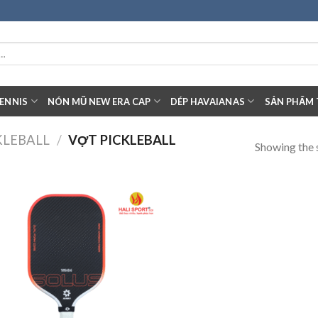
ENNIS
NÓN MŨ NEW ERA CAP
DÉP HAVAIANAS
SẢN PHẨM 
KLEBALL
/
VỢT PICKLEBALL
Showing the s
Add to
wishlist