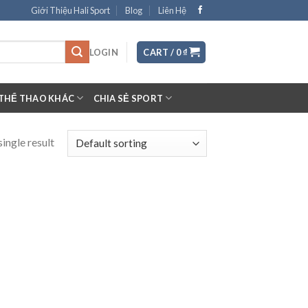
Giới Thiệu Hali Sport
Blog
Liên Hệ
LOGIN
CART /
0
₫
THỂ THAO KHÁC
CHIA SẺ SPORT
ingle result