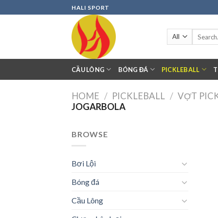
Skip
HALI SPORT
to
content
Search
for:
CẦU LÔNG
BÓNG ĐÁ
PICKLEBALL
T
HOME
/
PICKLEBALL
/
VỢT PIC
JOGARBOLA
BROWSE
Bơi Lội
Bóng đá
Cầu Lông