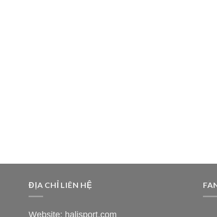
ĐỊA CHỈ LIÊN HỆ
FA
Website: halisport.com