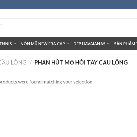
ENNIS
NÓN MŨ NEW ERA CAP
DÉP HAVAIANAS
SẢN PHẨM 
 CẦU LÔNG
/
PHẤN HÚT MỒ HÔI TAY CẦU LÔNG
roducts were found matching your selection.