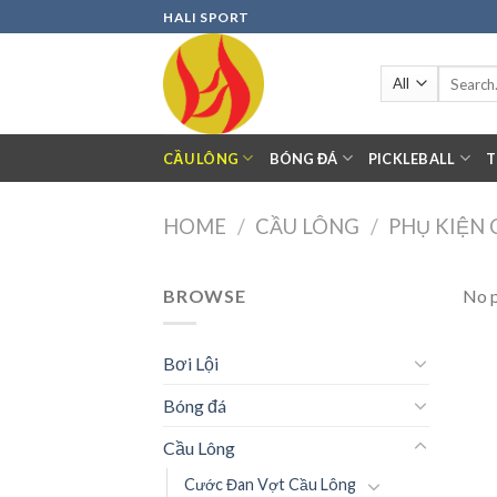
Skip
HALI SPORT
to
content
Search
for:
CẦU LÔNG
BÓNG ĐÁ
PICKLEBALL
T
HOME
/
CẦU LÔNG
/
PHỤ KIỆN
BROWSE
No p
Bơi Lội
Bóng đá
Cầu Lông
Cước Đan Vợt Cầu Lông