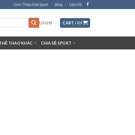
Giới Thiệu Hali Sport
Blog
Liên Hệ
LOGIN
CART /
0
₫
THỂ THAO KHÁC
CHIA SẺ SPORT