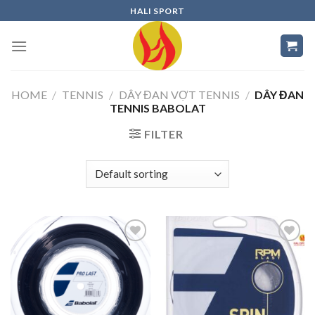
Skip
HALI SPORT
to
content
HOME
/
TENNIS
/
DÂY ĐAN VỢT TENNIS
/
DÂY ĐAN
TENNIS BABOLAT
FILTER
Add to
Add to
wishlist
wishlist