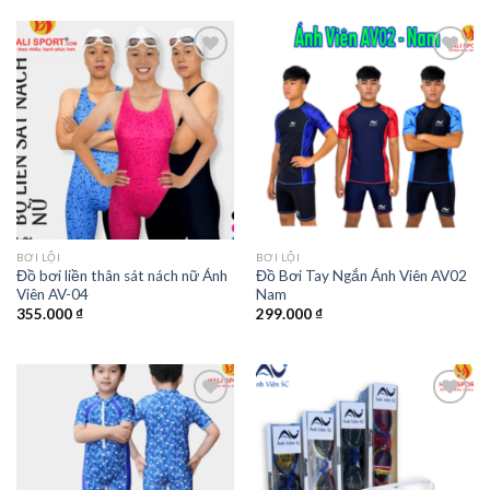
Add to
Add to
wishlist
wishlist
BƠI LỘI
BƠI LỘI
Đồ bơi liền thân sát nách nữ Ánh
Đồ Bơi Tay Ngắn Ánh Viên AV02
Viên AV-04
Nam
355.000
₫
299.000
₫
Add to
Add to
wishlist
wishlist