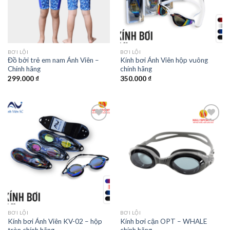
BƠI LỘI
BƠI LỘI
Đồ bởi trẻ em nam Ánh Viên –
Kính bơi Ánh Viên hộp vuông
Chính hãng
chính hãng
299.000
₫
350.000
₫
Add to
Add to
wishlist
wishlist
BƠI LỘI
BƠI LỘI
Kính bơi Ánh Viên KV-02 – hộp
Kính bơi cận OPT – WHALE