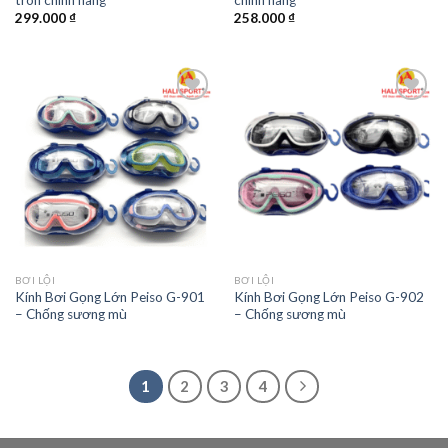
tròn chính hãng
chính hãng
299.000
₫
258.000
₫
Add to
Add to
wishlist
wishlist
BƠI LỘI
BƠI LỘI
Kính Bơi Gọng Lớn Peiso G-901
Kính Bơi Gọng Lớn Peiso G-902
– Chống sương mù
– Chống sương mù
1
2
3
4