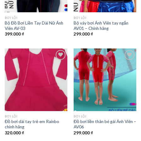
BƠI LỘI
BƠI LỘI
Bộ Đồ Bơi Liền Tay Dài Nữ Ánh
Bộ váy bơi Ánh Viên tay ngắn
Viên AV-03
AV01 – Chính hãng
399.000
₫
299.000
₫
Add to
Add to
wishlist
wishlist
BƠI LỘI
BƠI LỘI
Đồ bơi dài tay trẻ em Rainbo
Đồ bơi liền thân bé gái Ánh Viên –
chính hãng
AV06
320.000
₫
299.000
₫