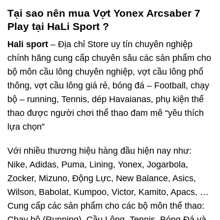
Tại sao nên mua Vợt Yonex Arcsaber 7
Play tại HaLi Sport ?
Hali sport
– Địa chỉ Store uy tín chuyên nghiệp
chính hãng cung cấp chuyên sâu các sản phẩm cho
bộ môn cầu lông chuyên nghiệp, vợt cầu lông phổ
thông, vợt cầu lông giá rẻ, bóng đá – Football, chạy
bộ – running, Tennis, dép Havaianas, phụ kiện thể
thao được người chơi thể thao đam mê “yêu thích
lựa chọn”
Với nhiều thương hiệu hàng đầu hiện nay như:
Nike, Adidas, Puma, Lining, Yonex, Jogarbola,
Zocker, Mizuno, Động Lực, New Balance, Asics,
Wilson, Babolat, Kumpoo, Victor, Kamito, Apacs, …
Cung cấp các sản phẩm cho các bộ môn thể thao:
Chạy bộ (Running), Cầu Lông, Tennis, Bóng Đá và