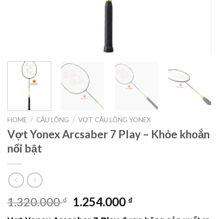
HOME
/
CẦU LÔNG
/
VỢT CẦU LÔNG YONEX
Vợt Yonex Arcsaber 7 Play – Khỏe khoắn
nổi bật
1.320.000
1.254.000
₫
₫