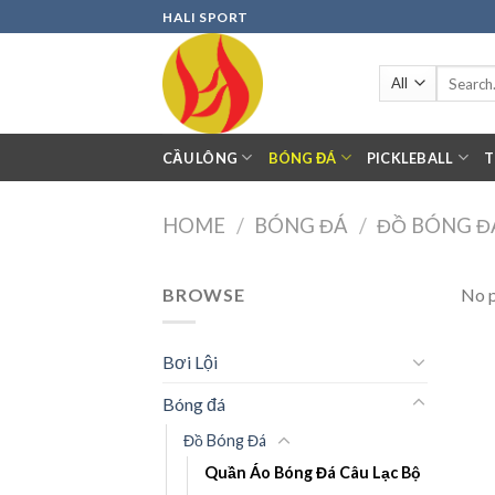
Skip
HALI SPORT
to
content
Search
for:
CẦU LÔNG
BÓNG ĐÁ
PICKLEBALL
T
HOME
/
BÓNG ĐÁ
/
ĐỒ BÓNG Đ
BROWSE
No p
Bơi Lội
Bóng đá
Đồ Bóng Đá
Quần Áo Bóng Đá Câu Lạc Bộ