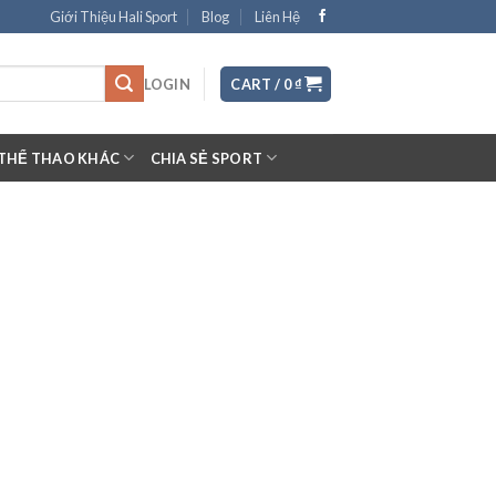
Giới Thiệu Hali Sport
Blog
Liên Hệ
LOGIN
CART /
0
₫
THỂ THAO KHÁC
CHIA SẺ SPORT