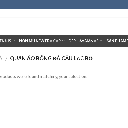
ENNIS
NÓN MŨ NEW ERA CAP
DÉP HAVAIANAS
SẢN PHẨM 
Á
/
QUẦN ÁO BÓNG ĐÁ CÂU LẠC BỘ
roducts were found matching your selection.