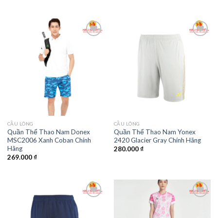
Add to
Add to
wishlist
wishlist
CẦU LÔNG
CẦU LÔNG
Quần Thể Thao Nam Donex
Quần Thể Thao Nam Yonex
MSC2006 Xanh Coban Chính
2420 Glacier Gray Chính Hãng
Hãng
280.000
₫
269.000
₫
Add to
Add to
wishlist
wishlist