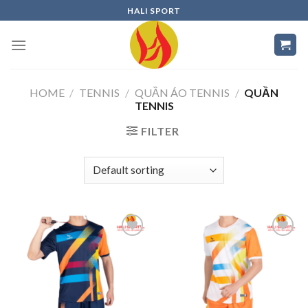
Skip
HALI SPORT
to
content
HOME
/
TENNIS
/
QUẦN ÁO TENNIS
/
QUẦN
TENNIS
FILTER
Add to
Add to
wishlist
wishlist