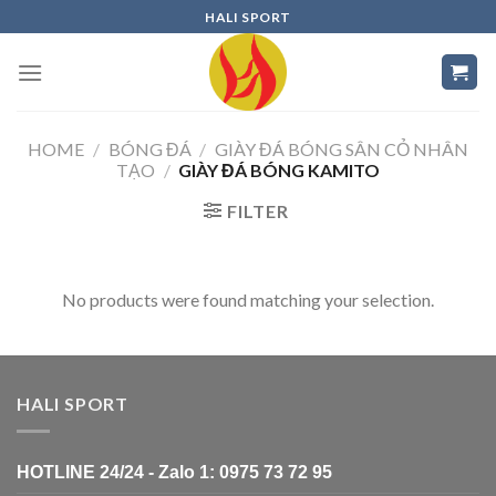
Skip
HALI SPORT
to
content
HOME
/
BÓNG ĐÁ
/
GIÀY ĐÁ BÓNG SÂN CỎ NHÂN
TẠO
/
GIÀY ĐÁ BÓNG KAMITO
FILTER
No products were found matching your selection.
HALI SPORT
HOTLINE 24/24 - Zalo 1: 0975 73 72 95