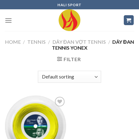
Skip
HALI SPORT
to
content
HOME
/
TENNIS
/
DÂY ĐAN VỢT TENNIS
/
DÂY ĐAN
TENNIS YONEX
FILTER
Add to
wishlist