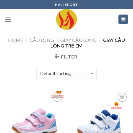
Skip
HALI SPORT
to
content
HOME
/
CẦU LÔNG
/
GIÀY CẦU LÔNG
/
GIÀY CẦU
LÔNG TRẺ EM
FILTER
Add to
Add to
wishlist
wishlist