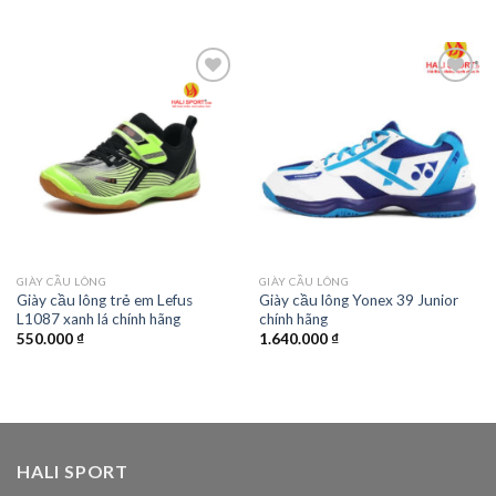
Add to
Add to
wishlist
wishlist
GIÀY CẦU LÔNG
GIÀY CẦU LÔNG
Giày cầu lông trẻ em Lefus
Giày cầu lông Yonex 39 Junior
L1087 xanh lá chính hãng
chính hãng
550.000
₫
1.640.000
₫
HALI SPORT