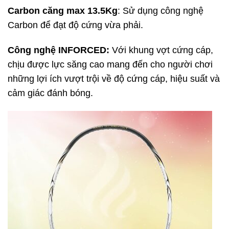
Carbon căng max 13.5Kg
: Sử dụng công nghệ
Carbon để đạt độ cứng vừa phải.
Công nghệ INFORCED:
Với khung vợt cứng cáp,
chịu được lực săng cao mang đến cho người chơi
những lợi ích vượt trội về độ cứng cáp, hiệu suất và
cảm giác đánh bóng.