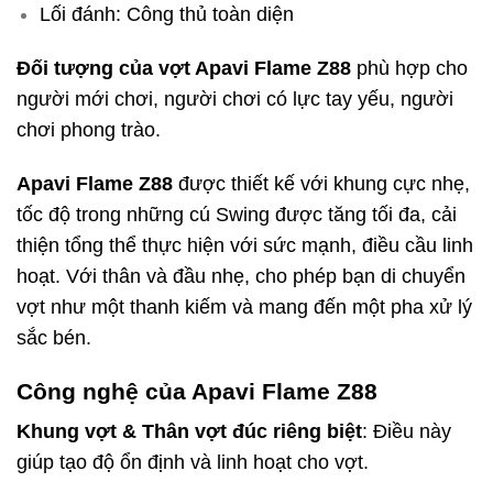
Lối đánh: Công thủ toàn diện
Đối tượng của vợt Apavi Flame Z88
phù hợp cho
người mới chơi, người chơi có lực tay yếu, người
chơi phong trào.
Apavi Flame Z88
được thiết kế với khung cực nhẹ,
tốc độ trong những cú Swing được tăng tối đa, cải
thiện tổng thể thực hiện với sức mạnh, điều cầu linh
hoạt. Với thân và đầu nhẹ, cho phép bạn di chuyển
vợt như một thanh kiếm và mang đến một pha xử lý
sắc bén.
Công nghệ của Apavi Flame Z88
Khung vợt & Thân vợt đúc riêng biệt
: Điều này
giúp tạo độ ổn định và linh hoạt cho vợt.