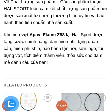
Về Chất Lượng sản phẩm – Các sản phẩm thuộc
HALISPORT luôn cam kết chất lượng sản phẩm bởi
được sản xuất từ những thương hiệu uy tín và bảo
hành theo tiêu chuẩn nhà sản xuất.
Khi mua
vợt Apavi Flame Z88
tại Hali Sport được
tặng cước chính hãng, đan miễn phí, tặng quấn
cán, miễn phí ship, bảo hành tận nơi, sơn logo, túi
đựng vợt, tích điểm thành viên, thỏa sức cho đam
mê đánh cầu của bạn!
RELATED PRODUCTS
Sale!
Sale!
Add to
Add to
wishlist
wishlist