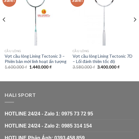
wishlist
wishlist
CẦU LÔNG
CẦU LÔNG
Vợt cầu lông Lining Tectonic 3 –
Vợt cầu lông Lining Tectonic 7D
Phiên bản mới linh hoạt ấn tượng
– Lối đánh thiên tốc độ
1.600.000
₫
1.440.000
₫
3.580.000
₫
3.400.000
₫
HALI SPORT
HOTLINE 24/24 - Zalo 1: 0975 73 72 95
HOTLINE 24/24 - Zalo 2: 0985 314 154
HOTLINE Phản Ánh: 0393 458 859