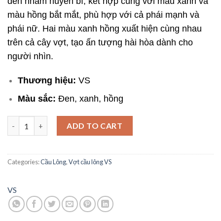
đen nhám huyền bí, kết hợp cùng với màu xanh và
màu hồng bắt mắt, phù hợp với cả phái mạnh và
phái nữ. Hai màu xanh hồng xuất hiện cùng nhau
trên cả cây vợt, tạo ấn tượng hài hòa dành cho
người nhìn.
Thương hiệu:
VS
Màu sắc:
Đen, xanh, hồng
Vợt Cầu Lông VS Blade 8300 Chính Hãng quantity
ADD TO CART
Categories:
Cầu Lông
,
Vợt cầu lông VS
VS