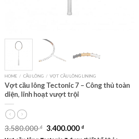
HOME
/
CẦU LÔNG
/
VỢT CẦU LÔNG LINING
Vợt cầu lông Tectonic 7 – Công thủ toàn
diện, linh hoạt vượt trội
3.580.000
3.400.000
₫
₫