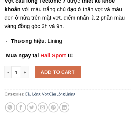
Vợt cầu lông Tectonic 7
được
thiết kế khỏe
khoắn
với màu trắng chủ đạo ở thân vợt và màu
đen ở nửa trên mặt vợt, điểm nhấn là 2 phần màu
vàng đồng góc 3h và 9h.
Thương hiệu
: Lining
Mua ngay tại
Hali Sport
!!!
Vợt cầu lông Tectonic 7 - Công thủ toàn diện, linh hoạt vượt tr
ADD TO CART
Categories:
Cầu Lông
,
Vợt Cầu Lông Lining