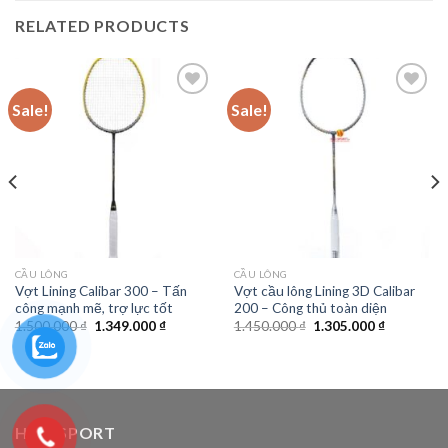
RELATED PRODUCTS
Sale!
Sale!
Add to
Add to
wishlist
wishlist
CẦU LÔNG
CẦU LÔNG
Vợt Lining Calibar 300 – Tấn
Vợt cầu lông Lining 3D Calibar
công mạnh mẽ, trợ lực tốt
200 – Công thủ toàn diện
1.500.000
₫
1.349.000
₫
1.450.000
₫
1.305.000
₫
HALI SPORT