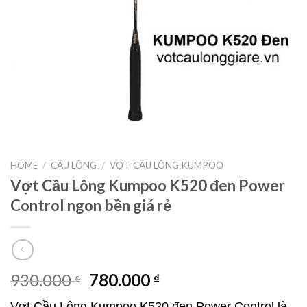
HOME
/
CẦU LÔNG
/
VỢT CẦU LÔNG KUMPOO
Vợt Cầu Lông Kumpoo K520 đen Power
Control ngon bền giá rẻ
930.000
780.000
₫
₫
Vợt Cầu Lông Kumpoo K520 đen Power Control là