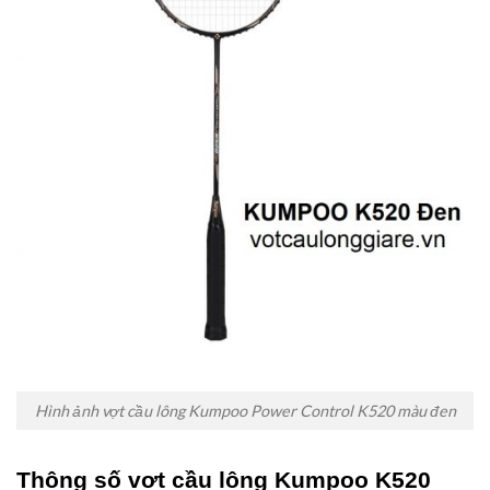
Hình ảnh vợt cầu lông Kumpoo Power Control K520 màu đen
Thông số vợt cầu lông Kumpoo K520