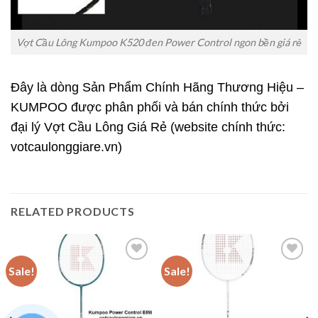
Vợt Cầu Lông Kumpoo K520 đen Power Control ngon bền giá rẻ
Đây là dòng Sản Phẩm Chính Hãng Thương Hiệu –
KUMPOO được phân phối và bán chính thức bởi
đại lý Vợt Cầu Lông Giá Rẻ (website chính thức:
votcaulonggiare.vn)
RELATED PRODUCTS
Sale!
Sale!
Add to
Add to
wishlist
wishlist