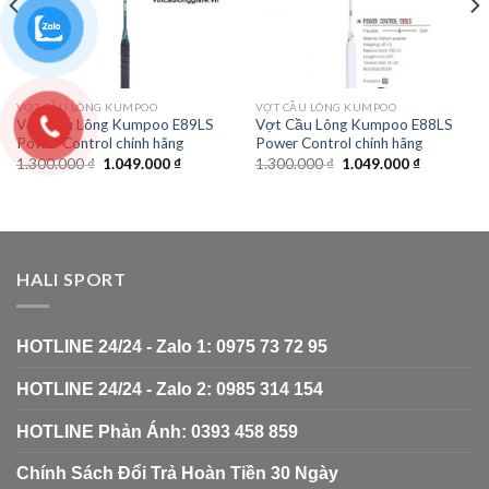
VỢT CẦU LÔNG KUMPOO
VỢT CẦU LÔNG KUMPOO
Vợt Cầu Lông Kumpoo E89LS
Vợt Cầu Lông Kumpoo E88LS
Power Control chính hãng
Power Control chính hãng
1.300.000
₫
1.049.000
₫
1.300.000
₫
1.049.000
₫
HALI SPORT
HOTLINE 24/24 - Zalo 1: 0975 73 72 95
HOTLINE 24/24 - Zalo 2: 0985 314 154
HOTLINE Phản Ánh: 0393 458 859
Chính Sách Đổi Trả Hoàn Tiền 30 Ngày