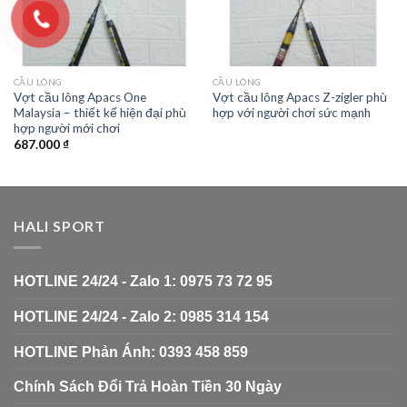
CẦU LÔNG
CẦU LÔNG
Vợt cầu lông Apacs One
Vợt cầu lông Apacs Z-zigler phù
Malaysia – thiết kế hiện đại phù
hợp với người chơi sức mạnh
hợp người mới chơi
687.000
₫
HALI SPORT
HOTLINE 24/24 - Zalo 1: 0975 73 72 95
HOTLINE 24/24 - Zalo 2: 0985 314 154
HOTLINE Phản Ánh: 0393 458 859
Chính Sách Đổi Trả Hoàn Tiền 30 Ngày