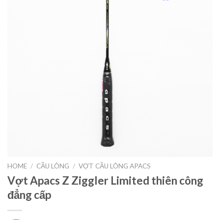
HOME
/
CẦU LÔNG
/
VỢT CẦU LÔNG APACS
Vợt Apacs Z Ziggler Limited thiên công
đẳng cấp