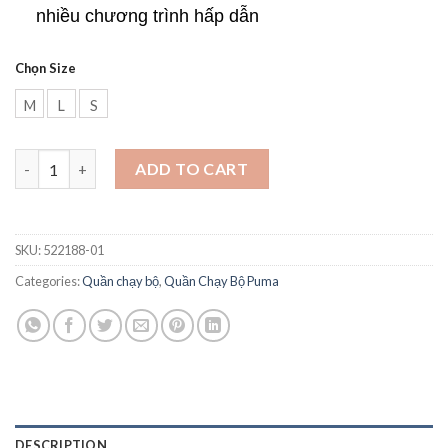
nhiều chương trình hấp dẫn
Chọn Size
M
L
S
Quần legging nữ Puma - Lựa chọn hoàn hảo cho mọi hoạt động 
ADD TO CART
SKU:
522188-01
Categories:
Quần chạy bộ
,
Quần Chạy Bộ Puma
DESCRIPTION