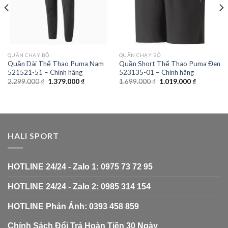
QUẦN CHẠY BỘ
QUẦN CHẠY BỘ
Quần Dài Thể Thao Puma Nam
Quần Short Thể Thao Puma Đen
521521-51 – Chính hãng
523135-01 – Chính hãng
2.299.000
₫
1.379.000
₫
1.699.000
₫
1.019.000
₫
HALI SPORT
HOTLINE 24/24 - Zalo 1: 0975 73 72 95
HOTLINE 24/24 - Zalo 2: 0985 314 154
HOTLINE Phản Ánh: 0393 458 859
Chính Sách Đổi Trả Hoàn Tiền 30 Ngày