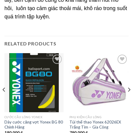
hôi, luôn tạo cảm giác thoải mái, khô ráo trong suốt
quá trình tập luyện.
RELATED PRODUCTS
Add to
Add to
wishlist
wishlist
CƯỚC CẦU LÔNG YONEX
PHỤ KIỆN CẦU LÔNG
Dây cước căng vợt Yonex BG 80
Túi thể thao Yonex 62026EX
Chính Hãng
Trắng Tím – Gia Công
180.000
₫
790.000
₫