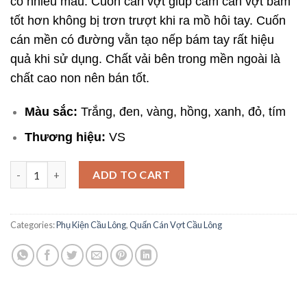
có nhiều màu. Cuốn cán vợt giúp cầm cán vợt bám
tốt hơn không bị trơn trượt khi ra mồ hôi tay. Cuốn
cán mền có đường vằn tạo nếp bám tay rất hiệu
quả khi sử dụng. Chất vải bên trong mền ngoài là
chất cao non nên bán tốt.
Màu sắc:
Trắng, đen, vàng, hồng, xanh, đỏ, tím
Thương hiệu:
VS
Quấn cán vợt cầu lông VS - Siêu mềm mại quantity
ADD TO CART
Categories:
Phụ Kiện Cầu Lông
,
Quấn Cán Vợt Cầu Lông