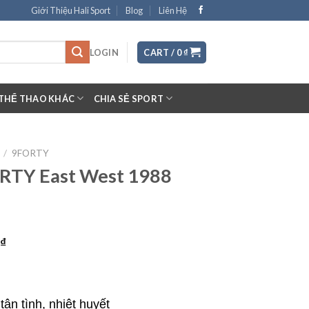
Giới Thiệu Hali Sport
Blog
Liên Hệ
LOGIN
CART /
0
₫
THỂ THAO KHÁC
CHIA SẺ SPORT
/
9FORTY
RTY East West 1988
0
₫
ận tình, nhiệt huyết