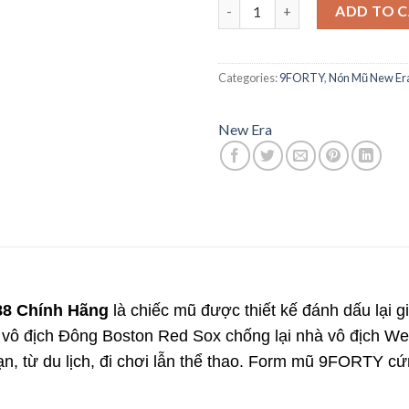
Mũ New Era 9FORTY East West
ADD TO 
Categories:
9FORTY
,
Nón Mũ New Er
New Era
88 Chính Hãng
là chiếc mũ được thiết kế đánh dấu lại g
vô địch Đông Boston Red Sox chống lại nhà vô địch West
, từ du lịch, đi chơi lẫn thể thao. Form mũ 9FORTY cứn