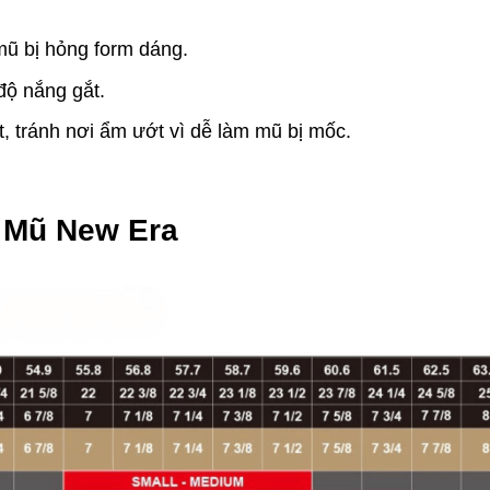
mũ bị hỏng form dáng.
độ nắng gắt.
, tránh nơi ẩm ướt vì dễ làm mũ bị mốc.
 Mũ New Era