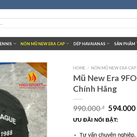
ENNIS
NÓN MŨ NEW ERA CAP
DÉP HAVAIANAS
SẢN PHẨM 
HOME
/
NÓN MŨ NEW ERA CAP
Mũ New Era 9FO
Add to
Chính Hãng
wishlist
990.000
594.00
₫
ƯU ĐÃI NỔI BẬT:
Tư vấn chuyên nghiệp, t