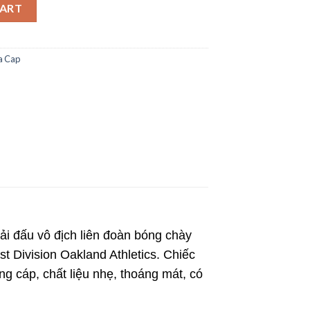
 1988 Chính Hãng quantity
CART
a Cap
iải đấu vô địch liên đoàn bóng chày
 Division Oakland Athletics
. Chiếc
g cáp, chất liệu nhẹ, thoáng mát, có