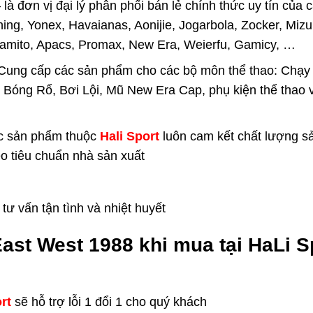
là đơn vị đại lý phân phối bán lẻ chính thức uy tín của
ning, Yonex, Havaianas, Aonijie, Jogarbola, Zocker, Mi
Kamito, Apacs, Promax, New Era, Weierfu, Gamicy, …
 Cung cấp các sản phẩm cho các bộ môn thể thao: Chạy 
 Bóng Rổ, Bơi Lội, Mũ New Era Cap, phụ kiện thể thao v
c sản phẩm thuộc
Hali Sport
luôn cam kết chất lượng s
eo tiêu chuẩn nhà sản xuất
ư vấn tận tình và nhiệt huyết
ast West 1988
khi mua tại HaLi S
rt
sẽ hỗ trợ lỗi 1 đổi 1 cho quý khách