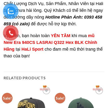
Chất Lượng Dịch Vụ, Sản Phẩm, Nhân Viên tại Hali
Sport chưa hài lòng. Quý Khách có thể liên hệ ngay
đến đường dây nóng
Hotline Phản Ánh: 0393 458
859 (có zalo)
để được hỗ trợ kịp thời.
Vậy nên, bạn hoàn toàn
YÊN TÂM
khi mua
mũ
New Era 940CS LASRAI Q322 Hex BLK Chính
Hãng
tại
HaLi Sport
cho đam mê mũ thời trang thể
thao của bạn!
RELATED PRODUCTS
Sale!
Sale!
Add to
Add to
wishlist
wishlist