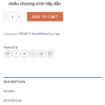
nhiều chương trình hấp dẫn
Mũ New Era 940CS LASRAI Q322 Hex BLK Chính Hãng quantity
ADD TO CART
Categories:
9FORTY
,
Nón Mũ New Era Cap
New Era
DESCRIPTION
BRAND
REVIEWS (0)