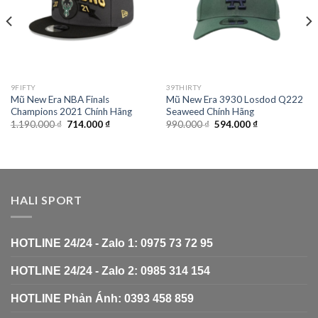
9FIFTY
39THIRTY
Mũ New Era NBA Finals
Mũ New Era 3930 Losdod Q222
Champions 2021 Chính Hãng
Seaweed Chính Hãng
1.190.000
₫
714.000
₫
990.000
₫
594.000
₫
HALI SPORT
HOTLINE 24/24 - Zalo 1: 0975 73 72 95
HOTLINE 24/24 - Zalo 2: 0985 314 154
HOTLINE Phản Ánh: 0393 458 859