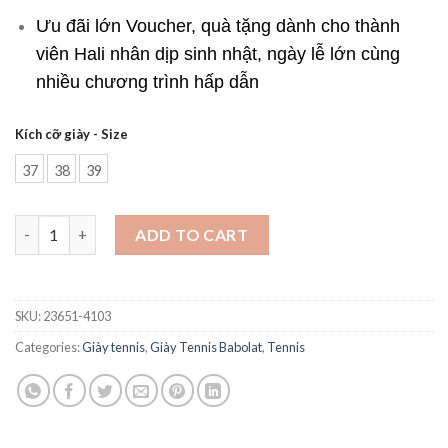
Ưu đãi lớn Voucher, quà tặng dành cho thành
viên Hali nhân dịp sinh nhật, ngày lễ lớn cùng
nhiều chương trình hấp dẫn
Kích cỡ giày - Size
37
38
39
Giày tennis Babolat Jet Tere All Court Women - Chính Hãng qua
ADD TO CART
SKU:
23651-4103
Categories:
Giày tennis
,
Giày Tennis Babolat
,
Tennis