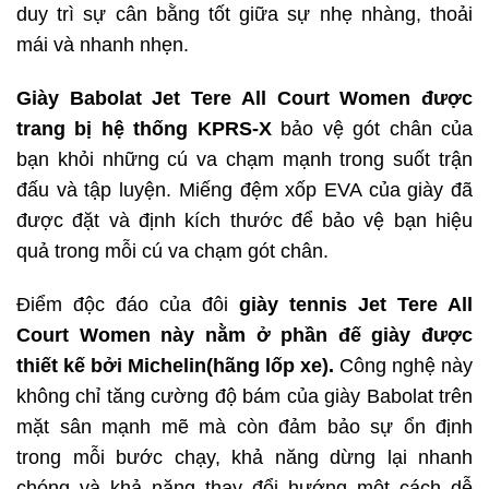
duy trì sự cân bằng tốt giữa sự nhẹ nhàng, thoải
mái và nhanh nhẹn.
Giày Babolat Jet Tere All Court Women được
trang bị hệ thống KPRS-X
bảo vệ gót chân của
bạn khỏi những cú va chạm mạnh trong suốt trận
đấu và tập luyện. Miếng đệm xốp EVA của giày đã
được đặt và định kích thước để bảo vệ bạn hiệu
quả trong mỗi cú va chạm gót chân.
Điểm độc đáo của đôi
giày tennis Jet Tere All
Court Women này nằm ở phần đế giày được
thiết kế bởi Michelin(hãng lốp xe).
Công nghệ này
không chỉ tăng cường độ bám của giày Babolat trên
mặt sân mạnh mẽ mà còn đảm bảo sự ổn định
trong mỗi bước chạy, khả năng dừng lại nhanh
chóng và khả năng thay đổi hướng một cách dễ