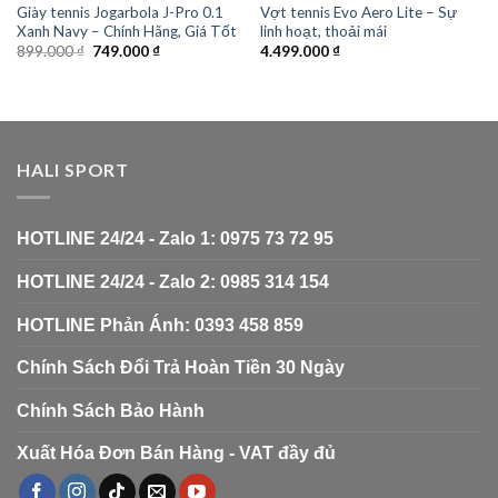
Giày tennis Jogarbola J-Pro 0.1
Vợt tennis Evo Aero Lite – Sự
Xanh Navy – Chính Hãng, Giá Tốt
linh hoạt, thoải mái
899.000
₫
749.000
₫
4.499.000
₫
HALI SPORT
HOTLINE 24/24 - Zalo 1: 0975 73 72 95
HOTLINE 24/24 - Zalo 2: 0985 314 154
HOTLINE Phản Ánh: 0393 458 859
Chính Sách Đổi Trả Hoàn Tiền 30 Ngày
Chính Sách Bảo Hành
Xuất Hóa Đơn Bán Hàng - VAT đầy đủ