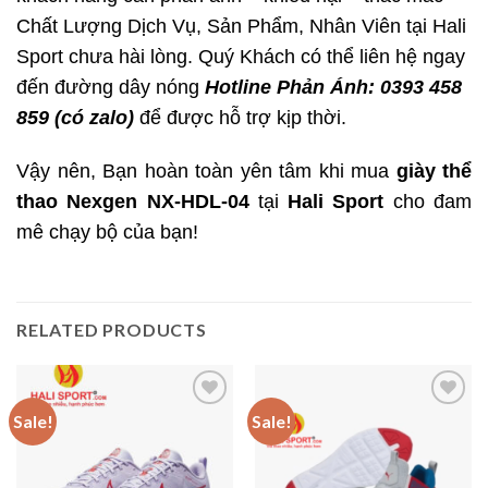
Chất Lượng Dịch Vụ, Sản Phẩm, Nhân Viên tại Hali
Sport chưa hài lòng. Quý Khách có thể liên hệ ngay
đến đường dây nóng
Hotline Phản Ánh: 0393 458
859 (có zalo)
để được hỗ trợ kịp thời.
Vậy nên, Bạn hoàn toàn yên tâm khi mua
giày thể
thao Nexgen NX-HDL-04
tại
Hali Sport
cho đam
mê chạy bộ của bạn!
RELATED PRODUCTS
Sale!
Sale!
Add to
Add to
wishlist
wishlist