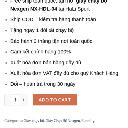
Free ship toàn quốc, tận nơi
giày chạy bộ
Nexgen NX-HDL-04
tại HaLi Sport
Ship COD – kiểm tra hàng thanh toán
Tặng ngay 1 đôi tất chạy bộ
Bảo hành 3 tháng tận nơi toàn quốc
Cam kết chính hãng 100%
Xuất hóa đơn bán hàng đầy đủ
Xuất hóa đơn VAT đầy đủ cho quý Khách Hàng
Đổi – hoàn trả trong 30 ngày
Giày thể thao Nexgen NX-HDL-04 màu xanh navy Giá Rẻ Đa Năn
ADD TO CART
Categories:
Giày chạy bộ
,
Giày Chạy Bộ Nexgen
,
Running