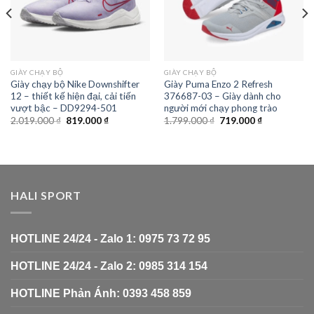
GIÀY CHẠY BỘ
GIÀY CHẠY BỘ
Giày chạy bộ Nike Downshifter
Giày Puma Enzo 2 Refresh
12 – thiết kế hiện đại, cải tiến
376687-03 – Giày dành cho
vượt bậc – DD9294-501
người mới chạy phong trào
2.019.000
₫
819.000
₫
1.799.000
₫
719.000
₫
HALI SPORT
HOTLINE 24/24 - Zalo 1: 0975 73 72 95
HOTLINE 24/24 - Zalo 2: 0985 314 154
HOTLINE Phản Ánh: 0393 458 859