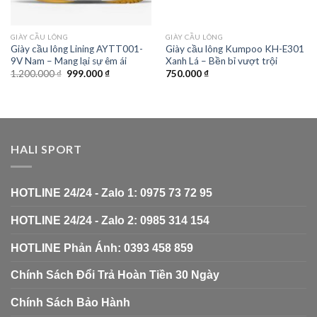
GIÀY CẦU LÔNG
GIÀY CẦU LÔNG
Giày cầu lông Lining AYTT001-
Giày cầu lông Kumpoo KH-E301
9V Nam – Mang lại sự êm ái
Xanh Lá – Bền bỉ vượt trội
1.200.000
₫
999.000
₫
750.000
₫
HALI SPORT
HOTLINE 24/24 - Zalo 1: 0975 73 72 95
HOTLINE 24/24 - Zalo 2: 0985 314 154
HOTLINE Phản Ánh: 0393 458 859
Chính Sách Đổi Trả Hoàn Tiền 30 Ngày
Chính Sách Bảo Hành