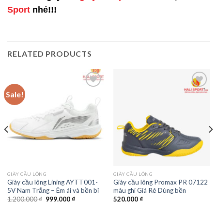
Sport
nhé!!!
RELATED PRODUCTS
Sale!
Add to
Add to
wishlist
wishlist
GIÀY CẦU LÔNG
GIÀY CẦU LÔNG
Giày cầu lông Lining AYTT001-
Giày cầu lông Promax PR 07122
5V Nam Trắng – Êm ái và bền bỉ
màu ghi Giá Rẻ Dùng bền
1.200.000
₫
999.000
₫
520.000
₫