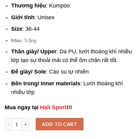
Thương hiệu
: Kumpoo
Giới tính
: Unisex
Size
: 36-44
Màu
: Trắng
Thân giày/ Upper
: Da PU, lưới thoáng khí nhiều
lớp tạo sự thoải mái có thể ôm chân rất tốt.
Đế giày/ Sole
: Cao su tự nhiên
Bên trong/ Inner materials
: Lưới thoáng khí
nhiều lớp
Mua ngay tại
Hali Sport
!!!
Giày cầu lông Kumpoo E23 - Lựa chọn hoàn hảo - Giá rẻ, bền bỉ q
ADD TO CART