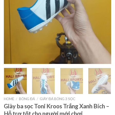
HOME
/
BÓNG ĐÁ
/
GIÀY ĐÁ BÓNG 3 SỌC
Giày ba sọc Toni Kroos Trắng Xanh Bích –
Hỗ trợ tốt cho người mới chơi