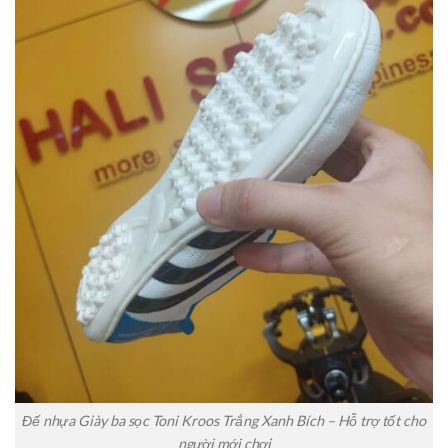
Đế nhựa Giày ba sọc Toni Kroos Trắng Xanh Bích – Hỗ trợ tốt cho
người mới chơi