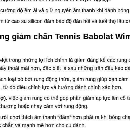
 cường độ êm ái và giữ nguyên âm thanh khi đánh bóng
từ cao su silicon đảm bảo độ đàn hồi và tuổi thọ lâu dà
ụng giảm chấn Tennis Babolat W
ột trong những lợi ích chính là giảm đáng kể các run
hấy thoải mái hơn, đặc biệt là sau những trận đấu kéo 
h loại bỏ bớt rung động thừa, giảm rung giúp bạn cảm
n, từ đó điều chỉnh lực và hướng đánh chính xác hơn.
ợ).
việc giảm rung có thể góp phần giảm áp lực lên cổ tay
 thương hoặc nhạy cảm với rung động.
ười chơi thích âm thanh “đầm” hơn phát ra khi bóng ch
ắc chắn và mạnh mẽ hơn cho cú đánh.