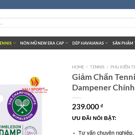
ENNIS
NÓN MŨ NEW ERA CAP
DÉP HAVAIANAS
SẢN PHẨM 
HOME
/
TENNIS
/
PHỤ KIỆN T
Giảm Chấn Tenn
Add to
Dampener Chính
wishlist
239.000
₫
ƯU ĐÃI NỔI BẬT:
Tư vấn chuyên nghiệp, t