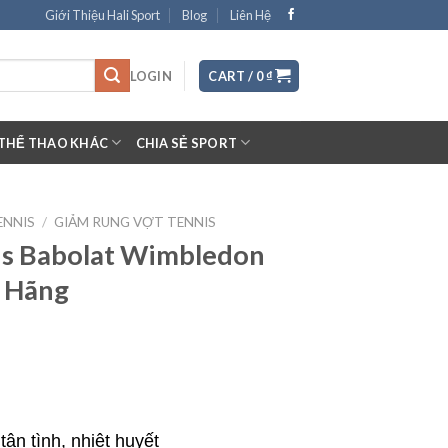
Giới Thiệu Hali Sport
Blog
Liên Hệ
LOGIN
CART /
0
₫
THỂ THAO KHÁC
CHIA SẺ SPORT
ENNIS
/
GIẢM RUNG VỢT TENNIS
is Babolat Wimbledon
 Hãng
ận tình, nhiệt huyết