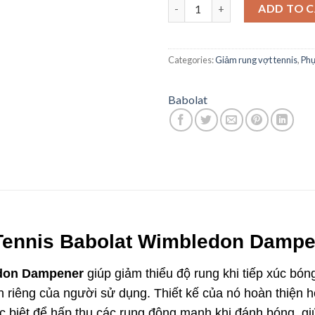
Giảm Chấn Tennis Babolat Wi
ADD TO 
Categories:
Giảm rung vợt tennis
,
Phụ
Babolat
 Tennis Babolat Wimbledon Damp
edon Dampener
giúp giảm thiểu độ rung khi tiếp xúc bón
nh riêng của người sử dụng. Thiết kế của nó hoàn thiện
 biệt để hấp thụ các rung động mạnh khi đánh bóng, gi