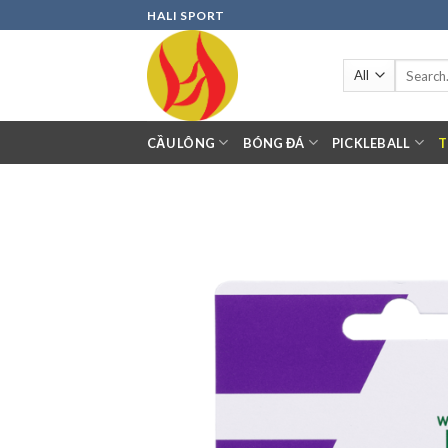
Skip
HALI SPORT
to
content
Search
for:
CẦU LÔNG
BÓNG ĐÁ
PICKLEBALL
T