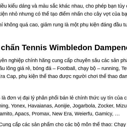
ều kiểu dáng và màu sắc khác nhau, cho phép bạn tùy c
kiện nhỏ nhưng có thể tạo điểm nhấn cho cây vợt của bạ
hí không quá cao, giảm rung là một phụ kiện đáng đầu tư
m chấn Tennis Wimbledon Dampe
huyên nghiệp chính hãng cung cấp chuyên sâu các sản 
ầu lông giá rẻ, bóng đá – Football, chạy bộ – running, 
 Era Cap, phụ kiện thể thao được người chơi thể thao đa
là đơn vị đại lý phân phối bán lẻ chính thức uy tín của
ning, Yonex, Havaianas, Aonijie, Jogarbola, Zocker, Mi
Kamito, Apacs, Promax, New Era, Weierfu, Gamicy, …
 Cung cấp các sản phẩm cho các bộ môn thể thao: Chạy 