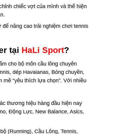
hỉnh chiếc vợt của mình và thể hiện
n.
 để nâng cao trải nghiệm chơi tennis
ner
tại
HaLi Sport
?
phẩm cho bộ môn cầu lông chuyên
Tennis, dép Havaianas, Bóng chuyền,
m mê “yêu thích lựa chọn”. Với nhiều
 các thương hiệu hàng đầu hiện nay
zuno, Động Lực, New Balance, Asics,
bộ (Running), Cầu Lông, Tennis,