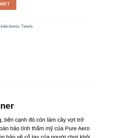
mbledon Dampener Chính Hãng quantity
CART
 kiện tennis
,
Tennis
ener
g, bên cạnh đó còn làm cây vợt trở
 hoàn hảo tính thẩm mỹ của Pure Aero
úp bảo vệ cổ tay của người chơi khỏi