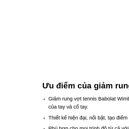
Ưu điểm của giảm rung
Giảm rung vợt tennis Babolat Wim
của tay và cổ tay.
Thiết kế hiện đại, nổi bật, tạo điể
Phù hợp cho mọi trình độ từ cả vớ