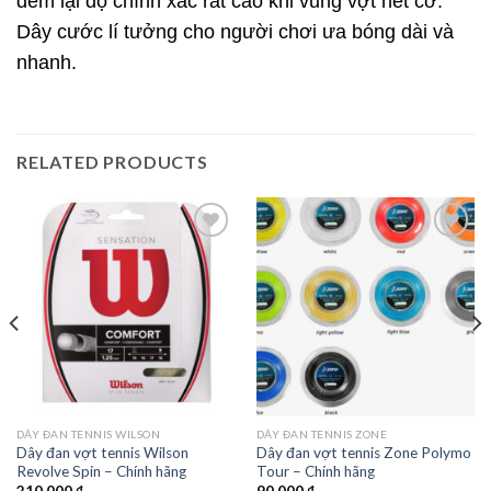
đem lại độ chính xác rất cao khi vung vợt hết cỡ.
Dây cước lí tưởng cho người chơi ưa bóng dài và
nhanh.
RELATED PRODUCTS
Add to
Add to
wishlist
wishlist
DÂY ĐAN TENNIS WILSON
DÂY ĐAN TENNIS ZONE
Dây đan vợt tennis Wilson
Dây đan vợt tennis Zone Polymo
Revolve Spin – Chính hãng
Tour – Chính hãng