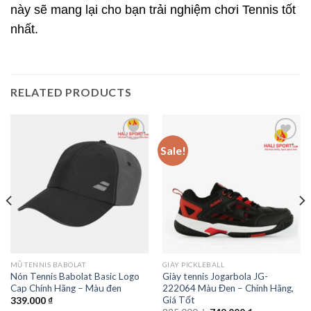
này sẽ mang lại cho bạn trải nghiệm chơi Tennis tốt
nhất.
RELATED PRODUCTS
Sale!
Add to
Add to
wishlist
wishlist
MŨ TENNIS BABOLAT
GIÀY PICKLEBALL
Nón Tennis Babolat Basic Logo
Giày tennis Jogarbola JG-
Cap Chính Hãng – Màu đen
222064 Màu Đen – Chính Hãng,
Giá Tốt
339.000
₫