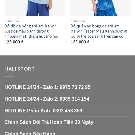
BÓNG ĐÁ
BÓNG ĐÁ
Bộ đồ đá bóng trẻ em Kaiwin
Bộ quần áo bóng đá trẻ em
Justice màu xanh dương –
Kaiwin Faster Màu Xanh dương –
Thoáng mát, thấm hút mồ hôi
Cùng trẻ tỏa sáng trên sân cỏ
125.000
₫
135.000
₫
HALI SPORT
HOTLINE 24/24 - Zalo 1: 0975 73 72 95
HOTLINE 24/24 - Zalo 2: 0985 314 154
HOTLINE Phản Ánh: 0393 458 859
Chính Sách Đổi Trả Hoàn Tiền 30 Ngày
Chính Sách Bảo Hành